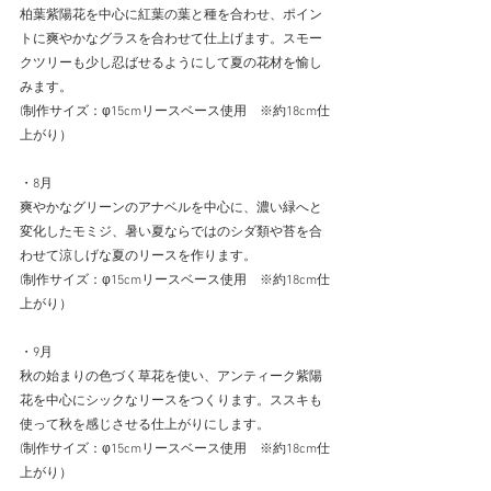
柏葉紫陽花を中心に紅葉の葉と種を合わせ、ポイン
トに爽やかなグラスを合わせて仕上げます。スモー
クツリーも少し忍ばせるようにして夏の花材を愉し
みます。
(制作サイズ：φ15cmリースベース使用　※約18cm仕
上がり）
・8月
爽やかなグリーンのアナベルを中心に、濃い緑へと
変化したモミジ、暑い夏ならではのシダ類や苔を合
わせて涼しげな夏のリースを作ります。
(制作サイズ：φ15cmリースベース使用　※約18cm仕
上がり）
・9月
秋の始まりの色づく草花を使い、アンティーク紫陽
花を中心にシックなリースをつくります。ススキも
使って秋を感じさせる仕上がりにします。
(制作サイズ：φ15cmリースベース使用　※約18cm仕
上がり）