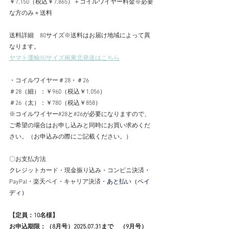
￥7,150（税込￥7,865）
＋コイルワイヤー料金※必要
な方のみ
＋送料
送料詳細　80サイズ※送料はお届け地域によって異
なります。
ヤマト運輸80サイズ南東北発送はこちら
・コイルワイヤー＃28・＃26
＃28（細）：￥960（税込￥1,056）
＃26（太）：￥780（税込￥858）
※コイルワイヤー#28と#26が必要になりますので、
ご希望の場合はお申し込みと同時にお買い求めくだ
さい。（お申込みの際にご記載ください。）
〇お支払方法
クレジットカード・現金振り込み・コンビニ決済・
PayPal・楽天ペイ・キャリア決済・
あと払い（ペイ
ディ）
【定員：10名様】　　
お申込期限
：（8月号）2025.07.31まで　（9月号）