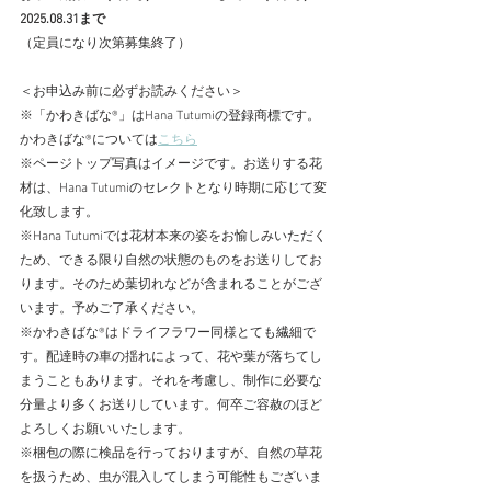
2025.08.31まで
（定員になり次第募集終了）
＜お申込み前に必ずお読みください＞
※「かわきばな®」はHana Tutumiの登録商標です。
かわきばな®については
こちら
※ページトップ写真はイメージです。お送りする花
材は、Hana Tutumiのセレクトとなり時期に応じて変
化致します。
※Hana Tutumiでは花材本来の姿をお愉しみいただく
ため、できる限り自然の状態のものをお送りしてお
ります。そのため葉切れなどが含まれることがござ
います。予めご了承ください。
※かわきばな®はドライフラワー同様とても繊細で
す。配達時の車の揺れによって、花や葉が落ちてし
まうこともあります。それを考慮し、制作に必要な
分量より多くお送りしています。何卒ご容赦のほど
よろしくお願いいたします。
​※梱包の際に検品を行っておりますが、自然の草花
を扱うため、虫が混入してしまう可能性もございま