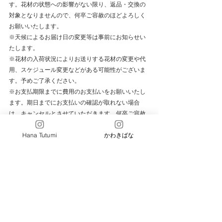
す。花材の状態への影響がない限り、返品・交換の
対象となりませんので、何卒ご容赦のほどよろしく
お願いいたします。
※天候によるお届け日の変更等は事前にお知らせい
たします。
※花材の入荷状況によりお送りする花材の変更や代
用、スケジュール変更などがある可能性がございま
す。予めご了承ください。
※お支払期限までに費用のお支払いをお願いいたし
ます。期日までにお支払いの確認が取れない場合
は、キャンセルとさせていただきます。何卒ご容赦
のほどよろしくお願いいたします。
Hana Tutumi
かわきばな
※キャンセルによる返金はいたしかねます。予めご
了承ください。
＜下記の内容をお読みいただき、お申し込みページ
より必要事項をご入力くださいませ＞
※お名前(フリガナもご記入ください)・住所・電話番