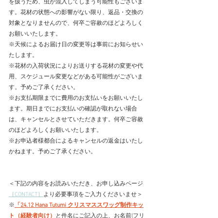
を扱うため、虫が混入してしまう可能性もございま
す。花材の状態への影響がない限り、返品・交換の
対象となりませんので、何卒ご容赦のほどよろしく
お願いいたします。
※天候によるお届け日の変更等は事前にお知らせい
たします。
※花材の入荷状況によりお送りする花材の変更や代
用、スケジュール変更などがある可能性がございま
す。予めご了承ください。
※お支払期限までに費用のお支払いをお願いいたし
ます。期日までにお支払いの確認が取れない場合
は、キャンセルとさせていただきます。何卒ご容赦
のほどよろしくお願いいたします。
※お申込者様都合によるキャンセルの返金はいたし
かねます。予めご了承ください。
＜下記の内容をお読みいただき、お申し込みページ
［CONTACT］
より必要事項をご入力くださいませ＞
※
「24.12 Hana Tutumi クリスマススワッグ制作キッ
ト（経験者向け）
と件名にご記入の上、
お名前(フリ