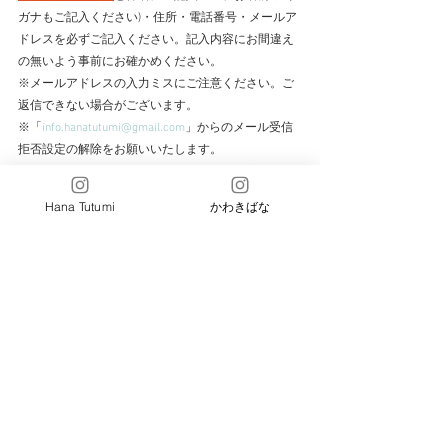
ガナもご記入ください)・住所・電話番号・メールア
ドレスを必ずご記入ください。記入内容にお間違え
の無いよう事前にお確かめください。
※メールアドレスの入力ミスにご注意ください。ご
返信できない場合がございます。
※「
info.hanatutumi@gmail.com
」からのメール受信
拒否設定の解除をお願いいたします。
※パソコンからのメールを受信出来ない設定にされ
ている場合は、事前に設定解除をお願いいたしま
Hana Tutumi
かわきばな
す。
※お申し込みフォームを送信いただいた際には、受
付通知メールが送信されます。通知メールが届かな
い場合は、メールアドレスの入力ミス等が考えられ
ます。
​※フォームより送信ができない場合、Hana Tutumiメ
ールアドレスへ直接ご連絡下さい。
info.hanatutumi@gmail.com
※お申し込み後数日以内にお支払い手続きについて
ご連絡を差し上げます。