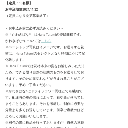
【定員：10名様】　　
お申込期限2024.11.22
（定員になり次第募集終了）
＜お申込み前に必ずお読みください＞
※「かわきばな®」はHana Tutumiの登録商標です。
かわきばな®については
こちら
※ページトップ写真はイメージです。お送りする花
材は、Hana Tutumiのセレクトとなり時期に応じて変
化致します。
※Hana Tutumiでは花材本来の姿をお愉しみいただく
ため、できる限り自然の状態のものをお送りしてお
ります。そのため葉切れなどが含まれることがござ
います。予めご了承ください。
※かわきばな®はドライフラワー同様とても繊細で
す。配達時の車の揺れによって、花や葉が落ちてし
まうこともあります。それを考慮し、制作に必要な
分量より多くお送りしています。何卒ご容赦のほど
よろしくお願いいたします。
​※梱包の際に検品を行っておりますが、自然の草花