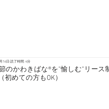
6月16日
読了時間: 4分
9 季節のかわきばな®を”愉しむ”リー
（初めての方もOK）