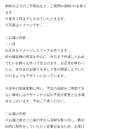
制作の上でのご不明点など、ご質問や添削(※)を承り
ます。
※各月１回までとさせていただきます。
※写真はイメージです。
〇お届け内容
・12月
お正月をイメージしたリースを作ります。
松や縁起物の草花を中心に、水引きで作成したおめ
でたいお飾りも作って仕上げます。お正月が終わっ
たら、水引きのお飾りを外して冬の間楽しんでいた
だけるようなデザインになっています。
※近年の気候変動に伴い、予定の花材をご用意でき
ない場合にはデザインが上記の予定が変更となる場
合もございます。予めご了承ください。
〇お届け日程　
※お届け後すぐに箱の中から花材を取り出し、数日
以内に制作をしていただく必要があるため、お受け