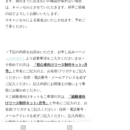
ます。期日までにお支払いの確認が取れない場合
は、キャンセルとさせていただきます。何卒ご容赦
のほどよろしくお願いいたします。
※キャンセルによる返金はいたしかねます。予めご
了承ください。
＜下記の内容をお読みいただき、お申し込みページ
［CONTACT］
より必要事項をご入力くださいませ＞
※初めての方は、
「初心者向けリース制作キット○月
号」
と件名にご記入の上、お名前(フリガナもご記入
ください)・住所・電話番号・メールアドレスを必ず
ご記入ください。記入内容にお間違えの無いよう事
前にお確かめください。
※ご経験者向けキットをご希望の方は、
「経験者向
けリース制作キット○月号」
と件名にご記入の上、お
名前(フリガナもご記入ください)・住所・電話番号・
メールアドレスを必ずご記入ください。記入内容に
お間違えの無いよう事前にお確かめください。
※メールアドレスの入力ミスにご注意ください。ご