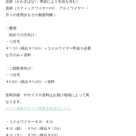
花材（かわきばな®︎ / 季節により生花を含む）
資材（スティックワイヤー#30 、アルミワイヤー  / 
月々の使用分をその都度同梱 ）
〇費用
〈初めての方向け〉
・12月号
￥7,150（税込￥7,865）＋コイルワイヤー料金※必要
な方のみ＋送料
〈ご経験者向け〉
・12月号
￥8,800（税込￥9,680）＋送料
送料詳細　80サイズ※送料はお届け地域によって異
なります。
ヤマト運輸80サイズ南東北発送はこちら
・コイルワイヤー＃28・＃26
＃28（細）：￥960（税込￥1,056）
＃26（太）：￥780（税込￥858）