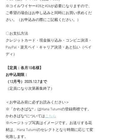
※コイルワイヤー#28と#26が必要になりますので、
ご希望の場合はお申し込みと同時にお買い求めくだ
さい。（お申込みの際にご記載ください。）
〇お支払方法
クレジットカード・現金振り込み・コンビニ決済・
PayPal・楽天ペイ・キャリア決済・あと払い（ペイ
ディ）
【定員：各月10名様】　　
お申込期限：
（12月号）2025.12.7まで
（定員になり次第募集終了）
＜お申込み前に必ずお読みください＞
※「かわきばな®」はHana Tutumiの登録商標です。
かわきばな®については
こちら
※ページトップ写真はイメージです。お送りする花
材は、Hana Tutumiのセレクトとなり時期に応じて変
化致します。