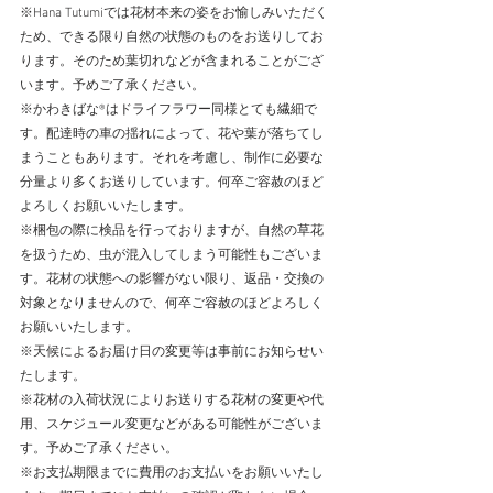
※Hana Tutumiでは花材本来の姿をお愉しみいただく
ため、できる限り自然の状態のものをお送りしてお
ります。そのため葉切れなどが含まれることがござ
います。予めご了承ください。
※かわきばな®はドライフラワー同様とても繊細で
す。配達時の車の揺れによって、花や葉が落ちてし
まうこともあります。それを考慮し、制作に必要な
分量より多くお送りしています。何卒ご容赦のほど
よろしくお願いいたします。
​※梱包の際に検品を行っておりますが、自然の草花
を扱うため、虫が混入してしまう可能性もございま
す。花材の状態への影響がない限り、返品・交換の
対象となりませんので、何卒ご容赦のほどよろしく
お願いいたします。
※天候によるお届け日の変更等は事前にお知らせい
たします。
※花材の入荷状況によりお送りする花材の変更や代
用、スケジュール変更などがある可能性がございま
す。予めご了承ください。
※お支払期限までに費用のお支払いをお願いいたし