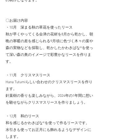
の制作となります。
〇お届け内容
・10月　
深まる秋の草花を使ったリース
秋が早くやってくる会津の花材を8月から乾かし、朝
晩の寒暖の差を感じられる9月頃に色づく木々の葉や
森の実物などを採取し、乾かしたかわきばな®を使っ
て深い森の奥のイメージで彩豊かなリースを作りま
す。
・11月　
クリスマスリース
Hana Tutumiらしい合わせのクリスマスリースを作り
ます。
針葉樹の香りも楽しみながら、2024年の1年間に想い
を馳せながらクリスマスリースを作りましょう。
・12月　
和のリース　
和を感じるかわきばな®を使って作るリースです。
水引きも使ってお正月にも飾れるようなデザインに
します。