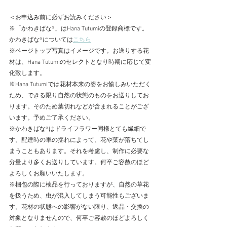
＜お申込み前に必ずお読みください＞
※「かわきばな®」はHana Tutumiの登録商標です。
かわきばな®については
こちら
※ページトップ写真はイメージです。お送りする花
材は、Hana Tutumiのセレクトとなり時期に応じて変
化致します。
※Hana Tutumiでは花材本来の姿をお愉しみいただく
ため、できる限り自然の状態のものをお送りしてお
ります。そのため葉切れなどが含まれることがござ
います。予めご了承ください。
※かわきばな®はドライフラワー同様とても繊細で
す。配達時の車の揺れによって、花や葉が落ちてし
まうこともあります。それを考慮し、制作に必要な
分量より多くお送りしています。何卒ご容赦のほど
よろしくお願いいたします。
​※梱包の際に検品を行っておりますが、自然の草花
を扱うため、虫が混入してしまう可能性もございま
す。花材の状態への影響がない限り、返品・交換の
対象となりませんので、何卒ご容赦のほどよろしく