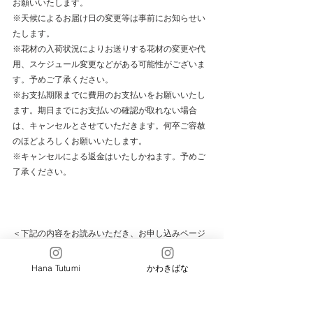
お願いいたします。
※天候によるお届け日の変更等は事前にお知らせい
たします。
※花材の入荷状況によりお送りする花材の変更や代
用、スケジュール変更などがある可能性がございま
す。予めご了承ください。
※お支払期限までに費用のお支払いをお願いいたし
ます。期日までにお支払いの確認が取れない場合
は、キャンセルとさせていただきます。何卒ご容赦
のほどよろしくお願いいたします。
※キャンセルによる返金はいたしかねます。予めご
了承ください。
＜下記の内容をお読みいただき、お申し込みページ
［CONTACT］
より必要事項をご入力くださいませ＞
※
「24.10-12　かわきばな®を愉しむリース制作キッ
Hana Tutumi
かわきばな
ト3回コース」
と件名にご記入の上、お名前(フリガ
ナもご記入ください)・住所・電話番号・メールアド
レスを必ずご記入ください。記入内容にお間違えの