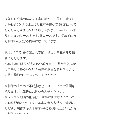
採取した会津の草花を丁寧に乾かし、美しく瑞々し
いかわきばな®に仕上げた花材を使って冬に向かって
だんだんと深まっていく秋から始まるHana Tutumiオ
リジナルのリースキット3回コースです。初めての方
も制作いただける内容になっています。
秋は、1年で1番彩豊かな季節。珍しい草花を知る機
会にもなります。
Hana Tutumiオリジナルの作成方法で、秋から冬にか
けて美しく移ろいでいく会津の景色を切り取るよう
に紡ぐ季節のリースを作りませんか？
※制作の上でのご不明点など、メールにてご質問を
承ります。お気軽にお問い合わせください。
※レッスン動画の配信は、基本の制作方法について
の動画配信となります。基本の制作方法をご確認い
ただき、制作テキスト(資料)をご参照いただきながら