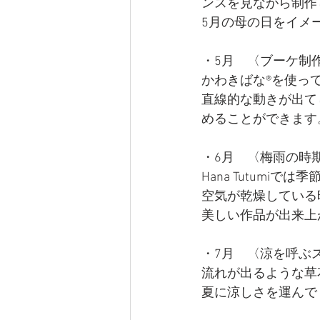
ンスを見ながら制作
5月の母の日をイメ
・5月　〈ブーケ制
かわきばな®を使っ
直線的な動きが出て
めることができます
・6月　〈
梅雨の時
Hana Tutum
空気が乾燥している
美しい作品が出来上
・7月　〈
涼を呼ぶ
流れが出るような草
夏に涼しさを運んで