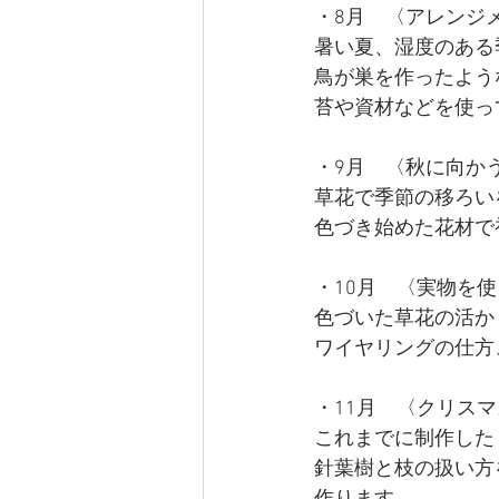
・8月　〈アレンジ
暑い夏、湿度のある
鳥が巣を作ったよう
苔や資材などを使っ
・9月　〈
秋に向か
草花で季節の移ろい
色づき始めた花材で
・10月　〈
実物を使
色づいた草花の活か
ワイヤリングの仕方
・11月　〈クリス
これまでに制作した
針葉樹と枝の扱い方