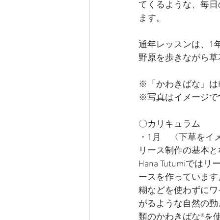
てくるような、毎日
ます。
通年レッスンは、1
野原を歩きながら草
※「かわきばな」はHa
※写真はイメージで
〇カリキュラム
・1月　〈
下草をイメ
リース制作の基本と
Hana Tutum
ースを作っています
糊などを使わずにワ
がるような自然の動
類のかわきばな®︎を