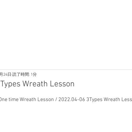
3月24日
読了時間: 1分
es Wreath Lesson
y One time Wreath Lesson / 2022.04-06 3Types Wreat