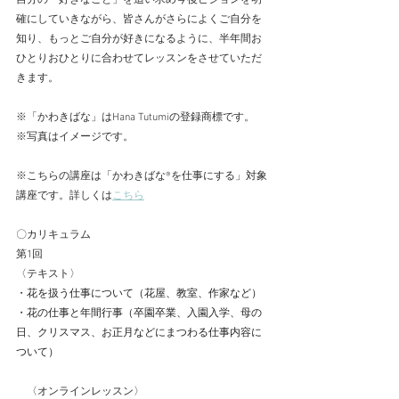
自分の「好きなこと」を追い求め今後ビジョンを明
確にしていきながら、皆さんがさらによくご自分を
知り、もっとご自分が好きになるように、半年間お
ひとりおひとりに合わせてレッスンをさせていただ
きます。
※「かわきばな」はHana Tutumiの登録商標です。
※写真はイメージです。
※こちらの講座は「かわきばな®を仕事にする」対象
講座です。詳しくは
こちら
〇カリキュラム
第1回
〈テキスト〉
・花を扱う仕事について（花屋、教室、作家など）
・花の仕事と年間行事（卒園卒業、入園入学、母の
日、クリスマス、お正月などにまつわる仕事内容に
ついて）
　〈オンラインレッスン〉