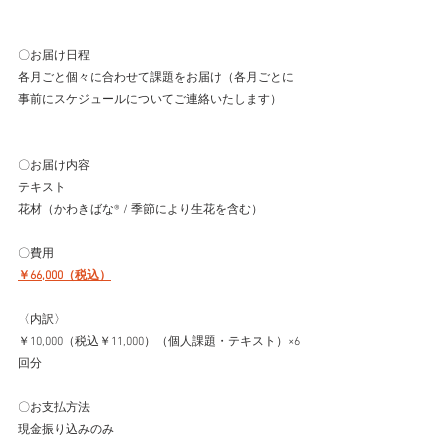
〇お届け日程　
各月ごと個々に合わせて課題をお届け（各月ごとに
事前にスケジュールについてご連絡いたします）
〇お届け内容
テキスト
花材（かわきばな®︎ / 季節により生花を含む）
〇費用
￥66,000（税込）
〈内訳〉
￥10,000（税込￥11,000）（個人課題・テキスト）×6
回分
〇お支払方法
現金振り込みのみ