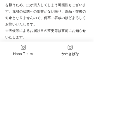
を扱うため、虫が混入してしまう可能性もございま
す。花材の状態への影響がない限り、返品・交換の
対象となりませんので、何卒ご容赦のほどよろしく
お願いいたします。
※天候等によるお届け日の変更等は事前にお知らせ
いたします。
※花材の入荷状況によりお送りする花材の変更や代
用、スケジュール変更などがある可能性がございま
Hana Tutumi
かわきばな
す。予めご了承ください。
※お支払期限までに費用のお支払いをお願いいたし
ます。期日までにお支払いの確認が取れない場合
は、キャンセルとさせていただきます。何卒ご容赦
のほどよろしくお願いいたします。
※お申込者様都合によるキャンセルによる返金はい
たしかねます。予めご了承ください。
＜下記の内容をお読みいただき、お申し込みページ
［CONTACT］
より必要事項をご入力くださいませ＞