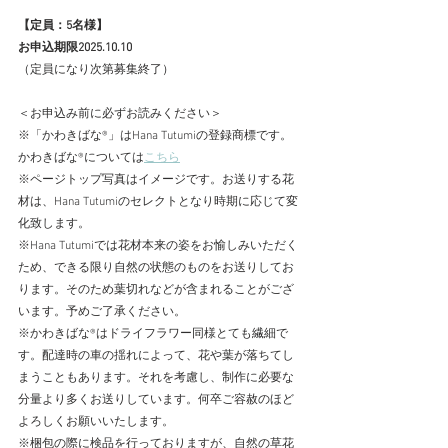
【定員：5名様】　　
お申込期限2025.10.10
（定員になり次第募集終了）
＜お申込み前に必ずお読みください＞
※「かわきばな®」はHana Tutumiの登録商標です。
かわきばな®については
こちら
※ページトップ写真はイメージです。お送りする花
材は、Hana Tutumiのセレクトとなり時期に応じて変
化致します。
※Hana Tutumiでは花材本来の姿をお愉しみいただく
ため、できる限り自然の状態のものをお送りしてお
ります。そのため葉切れなどが含まれることがござ
います。予めご了承ください。
※かわきばな®はドライフラワー同様とても繊細で
す。配達時の車の揺れによって、花や葉が落ちてし
まうこともあります。それを考慮し、制作に必要な
分量より多くお送りしています。何卒ご容赦のほど
よろしくお願いいたします。
​※梱包の際に検品を行っておりますが、自然の草花