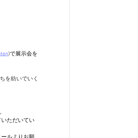
aten
)で展示会を
花たちを紡いでいく
。
ていただいてい
メールよりお願