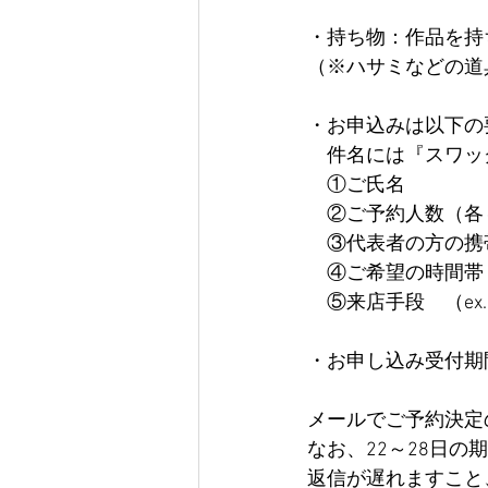
・持ち物：作品を持
（※ハサミなどの道
・
お申込みは以下の要領でメ
　件名には『スワッ
　①ご氏名
　②ご予約人数（各
　③代表者の方の携
　④ご希望の時間帯（
　⑤来店手段　（ex
・お申し込み受付期間
メールでご予約決定
なお、22～28日
返信が遅れますこと