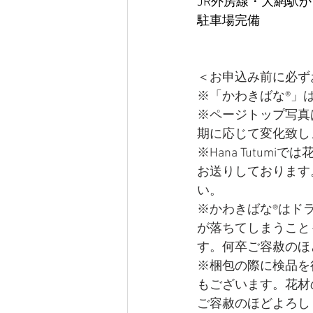
JR外房線・大網駅か
駐車場完備
＜お申込み前に必ず
※「かわきばな®」はH
※ページトップ写真は
期に応じて変化致し
※Hana Tutu
お送りしております
い。
※かわきばな®はド
が落ちてしまうこと
す。何卒ご容赦のほ
​※梱包の際に検品
もございます。花材
ご容赦のほどよろし