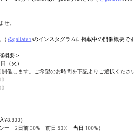
ませ。
ん（ 
@gallaten
)のインスタグラムに掲載中の開催概要で
催概要＞
3日（火）
回開催します。ご希望のお時間を下記よりご選択くださ
00
00
¥8,800）
　2日前 30%　前日 50%　当日 100%）