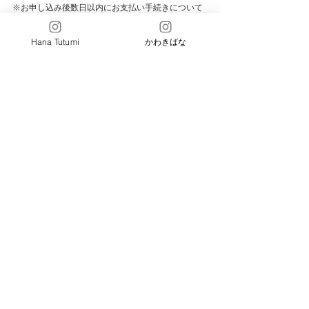
※お申し込み後数日以内にお支払い手続きについて
ご連絡を差し上げます。
Hana Tutumi
かわきばな
お申し込みはこちら↓
・5/31（日）10:00〜12:00　対面レッスン「
春植物で
作る和的なリース
」（事前予約制）
・5/31（日）13:30〜15:30　対面レッスン「
春植物で
作る和的なリース
」（事前予約制）
［CONTACT］
すべて表示
最新記事