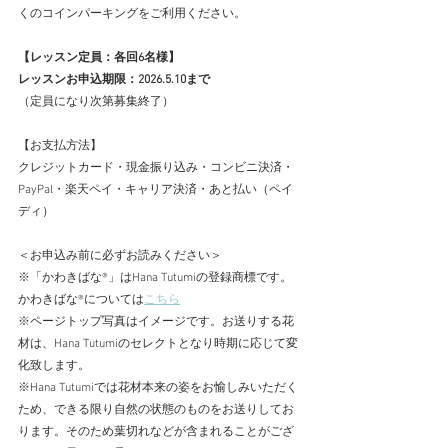
くのコインパーキングをご利用ください。
【レッスン定員：各回6名様】　　
レッスンお申込期限：2026.5.10まで
（定員になり次第募集終了）
【お支払方法】
クレジットカード・現金振り込み・コンビニ決済・
PayPal・楽天ペイ・キャリア決済・あと払い（ペイ
ディ）
＜お申込み前に必ずお読みください＞
※「かわきばな®」はHana Tutumiの登録商標です。
かわきばな®については
こちら
※ページトップ写真はイメージです。お送りする花
材は、Hana Tutumiのセレクトとなり時期に応じて変
化致します。
※Hana Tutumiでは花材本来の姿をお愉しみいただく
ため、できる限り自然の状態のものをお送りしてお
ります。そのため葉切れなどが含まれることがござ