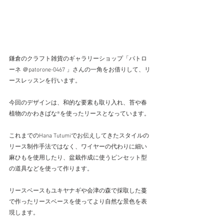
鎌倉のクラフト雑貨のギャラリーショップ「パトロ
ーネ ＠patorone-0467 」さんの一角をお借りして、リ
ースレッスンを行います。
今回のデザインは、和的な要素も取り入れ、苔や春
植物のかわきばな®を使ったリースとなっています。
これまでのHana Tutumiでお伝えしてきたスタイルの
リース制作手法ではなく、ワイヤーの代わりに細い
麻ひもを使用したり、盆栽作成に使うピンセット型
の道具などを使って作ります。
リースベースもユキヤナギや会津の森で採取した蔓
で作ったリースベースを使ってより自然な景色を表
現します。