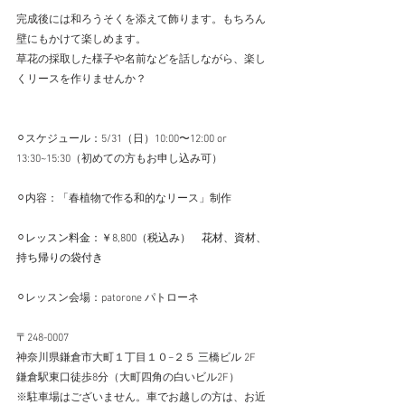
完成後には和ろうそくを添えて飾ります。もちろん
壁にもかけて楽しめます。
草花の採取した様子や名前などを話しながら、楽し
くリースを作りませんか？
⚪︎スケジュール：5/31（日）10:00〜12:00 or 
13:30~15:30（初めての方もお申し込み可）
⚪︎内容：「春植物で作る和的なリース」制作
⚪︎
レッスン料金：￥8,800（税込み）　花材、資材、
持ち帰りの袋付き
⚪︎レッスン会場：patorone パトローネ
〒248-0007 
神奈川県鎌倉市大町１丁目１０−２５ 三橋ビル 2F
鎌倉駅東口徒歩8分（大町四角の白いビル2F）
※駐車場はございません。車でお越しの方は、お近