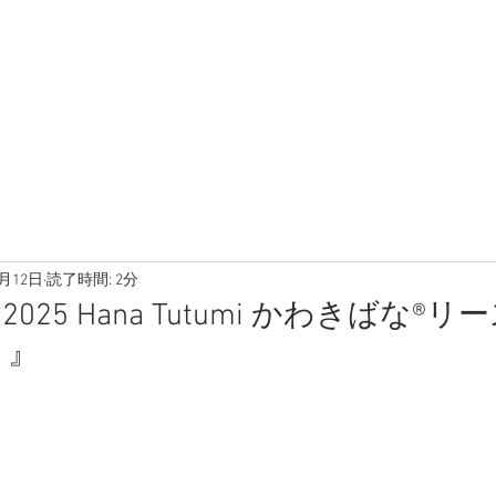
1月12日
読了時間: 2分
25 Hana Tutumi かわきばな®リ
と』