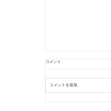
コメント
コメントを追加…
【募集】夏のかわきばな
®BOX 7月号・8月号販売につ