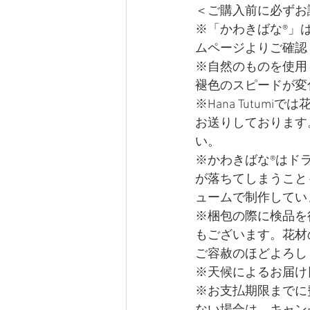
＜ご購入前に必ずお
※「かわきばな®」はHa
ムページよりご確認
※自然のものを使用
褪色のスピードが変
※Hana Tutu
お送りしております
い。 
※かわきばな®はド
が落ちてしまうこと
ュームで制作してい
※梱包の際に検品を
もございます。花材
ご容赦のほどよろし
※天候によるお届け
※お支払期限までに