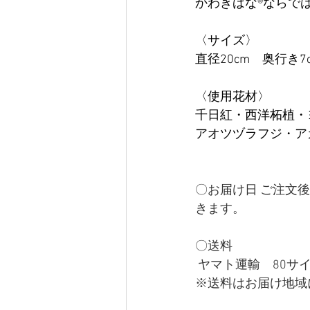
かわきばな®ならで
〈サイズ〉
直径20cm　奥行き7
〈使用花材〉
千日紅・西洋柘植・
アオツヅラフジ・ア
〇お届け日 ご注文
きます。 
〇送料
 ヤマト運輸　80サ
※送料はお届け地域